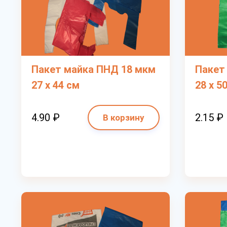
Пакет майка ПНД 18 мкм
Пакет
27 х 44 см
28 х 5
4.90 ₽
2.15 ₽
В корзину