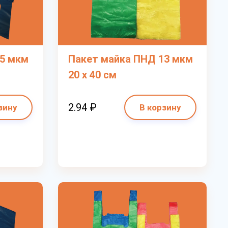
15 мкм
Пакет майка ПНД 13 мкм
20 х 40 см
2.94 ₽
зину
В корзину