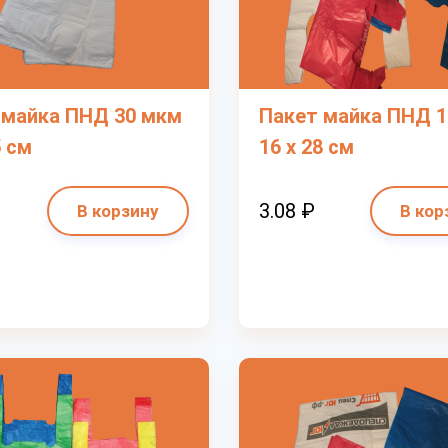
 майка ПНД 30 мкм
Пакет майка ПНД 
5 см
16 х 28 см
3.08 ₽
В корзину
В кор