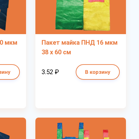
10 мкм
Пакет майка ПНД 16 мкм
38 х 60 см
3.52 ₽
зину
В корзину