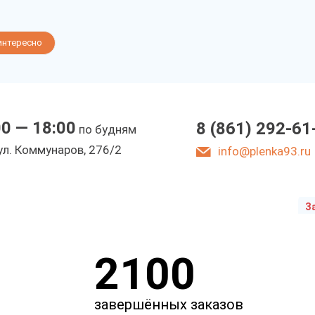
йка
интересно
ре
00 — 18:00
8 (861) 292-61
по будням
ы
ул. Коммунаров, 276/2
info@plenka93.ru
З
2100
завершённых заказов