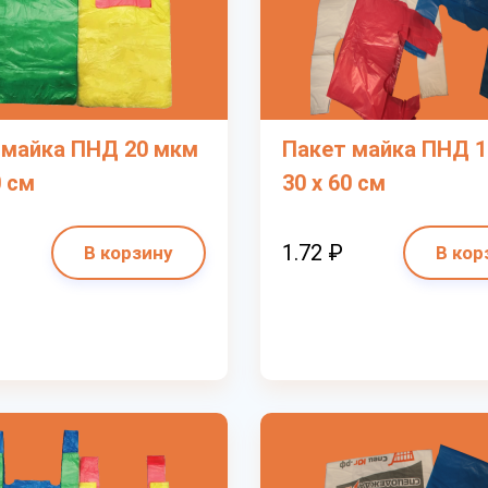
 майка ПНД 20 мкм
Пакет майка ПНД 
0 см
30 х 60 см
1.72 ₽
В корзину
В кор