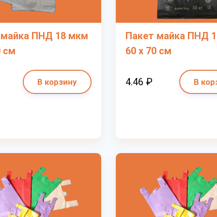
 майка ПНД 18 мкм
Пакет майка ПНД 
0 см
60 х 70 см
4.46 ₽
В корзину
В кор