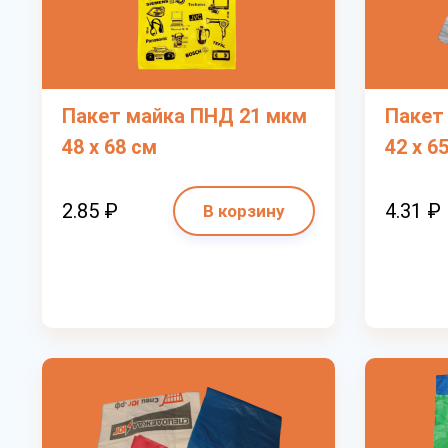
Пакет майка ПНД 21 мкм
Пакет
48 х 68 см
42 х 6
2.85 ₽
4.31 ₽
В корзину