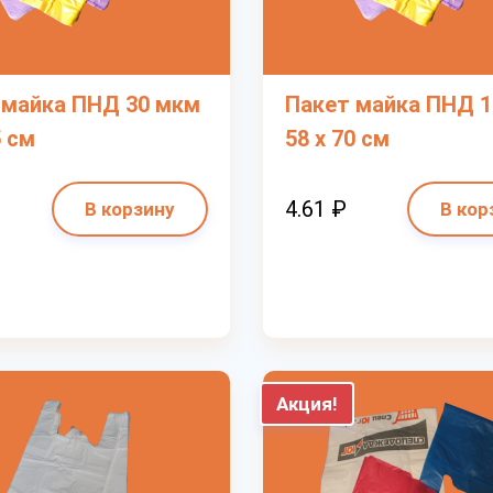
 майка ПНД 30 мкм
Пакет майка ПНД 
5 см
58 х 70 см
4.61 ₽
В корзину
В кор
Акция!