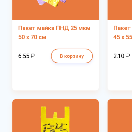
Пакет майка ПНД 25 мкм
Пакет
50 х 70 см
45 х 5
6.55 ₽
2.10 ₽
В корзину