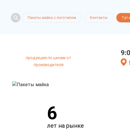
Пакеты ма
Пакеты майка с логотипом
Контакты
Тут 
в Краснода
9:
продукция по ценам от
только приятные цен
производителя
6
лет на рынке