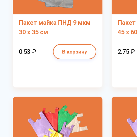
Пакет майка ПНД 9 мкм
Пакет
30 х 35 см
45 х 6
0.53 ₽
2.75 ₽
В корзину