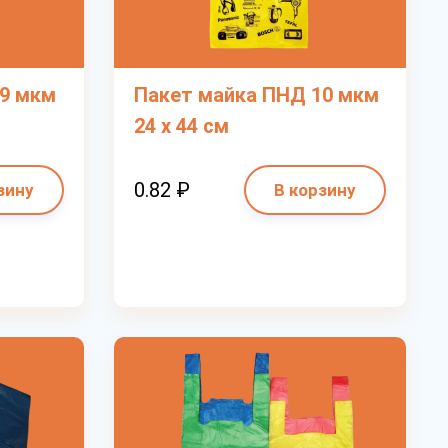
19 мкм
Пакет майка ПНД 10 мкм
24 х 44 см
0.82 ₽
зину
В корзину