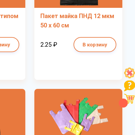
отипом
Пакет майка ПНД 12 мкм
50 х 60 см
2.25 ₽
зину
В корзину