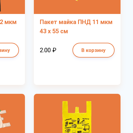
12 мкм
Пакет майка ПНД 11 мкм
43 х 55 см
2.00 ₽
зину
В корзину