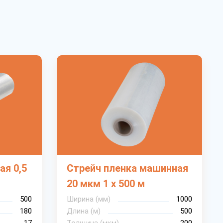
ая 0,5
Стрейч пленка машинная
20 мкм 1 х 500 м
500
Ширина (мм)
1000
180
Длина (м)
500