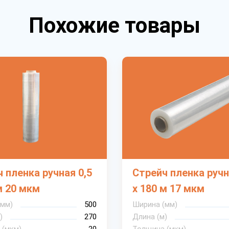
Похожие товары
 пленка ручная 0,5
Стрейч пленка ручн
м 20 мкм
х 180 м 17 мкм
(мм)
500
Ширина (мм)
)
270
Длина (м)