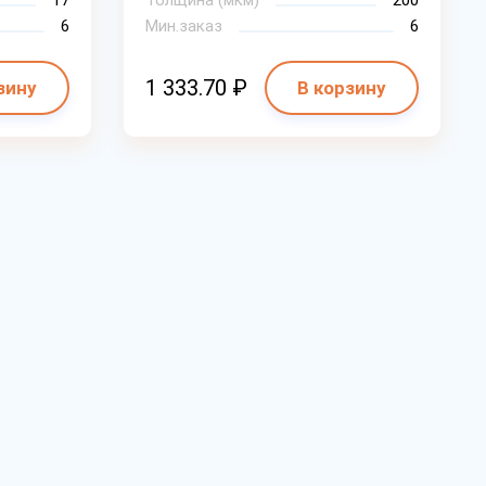
17
Толщина (мкм)
200
6
Мин.заказ
6
1 333.70 ₽
зину
В корзину