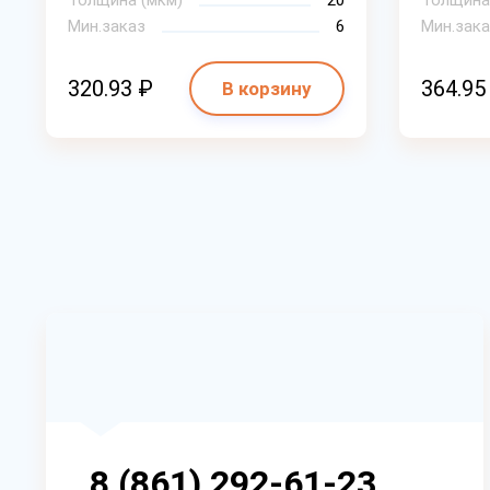
Толщина (мкм)
20
Толщина
Мин.заказ
6
Мин.зака
320.93 ₽
364.95
В корзину
8 (861) 292-61-23