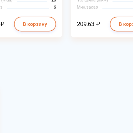
 (мкм)
20
Толщина (мкм)
з
6
Мин.заказ
 ₽
209.63 ₽
В корзину
В кор