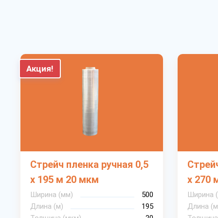
Акция!
Стрейч пленка ручная 0,5
Стрейч
х 195 м 20 мкм
х 270 
Ширина (мм)
500
Ширина 
Длина (м)
195
Длина (м