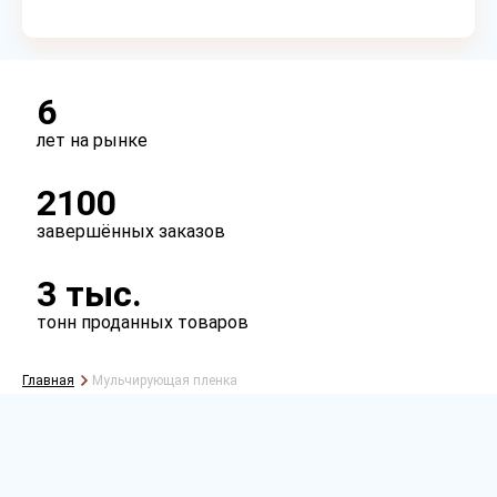
Тип
рукав
полурукав
полотно
6
лет на рынке
2100
завершённых заказов
3 тыс.
тонн проданных товаров
Главная
Мульчирующая пленка
Рассчитать