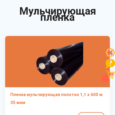
Мульчирующая
пленка
Пленка мульчирующая полотно 1,1 х 600 м
35 мкм