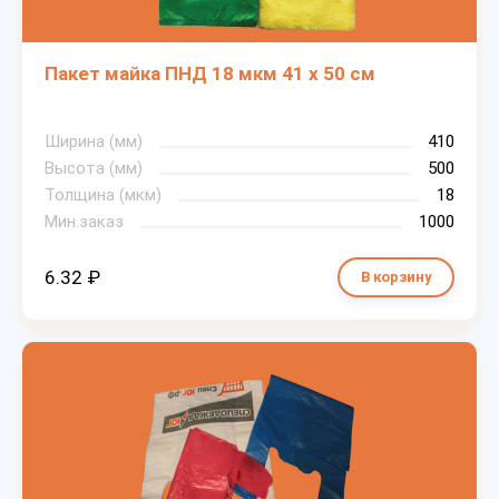
Пакет майка ПНД 18 мкм 41 х 50 см
Ширина (мм)
410
Высота (мм)
500
Толщина (мкм)
18
Мин.заказ
1000
6.32 ₽
В корзину