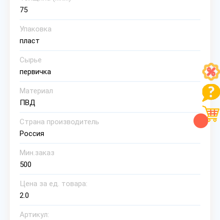
75
Упаковка
пласт
Сырье
первичка
Материал
ПВД
Страна производитель
Россия
Мин.заказ
500
Цена за ед. товара:
2.0
Артикул: