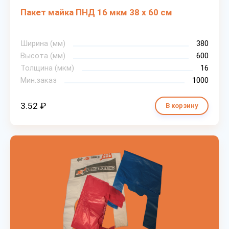
Пакет майка ПНД 16 мкм 38 х 60 см
Ширина (мм)
380
Высота (мм)
600
Толщина (мкм)
16
Мин.заказ
1000
3.52 ₽
В корзину