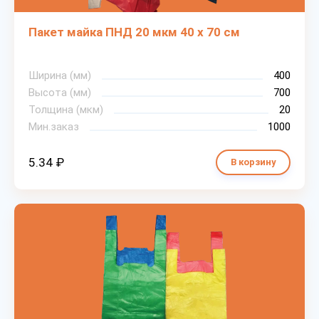
Пакет майка ПНД 20 мкм 40 х 70 см
Ширина (мм)
400
Высота (мм)
700
Толщина (мкм)
20
Мин.заказ
1000
5.34 ₽
В корзину