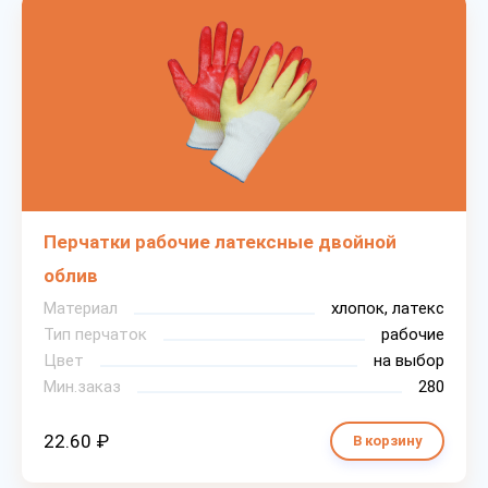
Перчатки рабочие латексные двойной
облив
Материал
хлопок, латекс
Тип перчаток
рабочие
Цвет
на выбор
Мин.заказ
280
22.60 ₽
В корзину