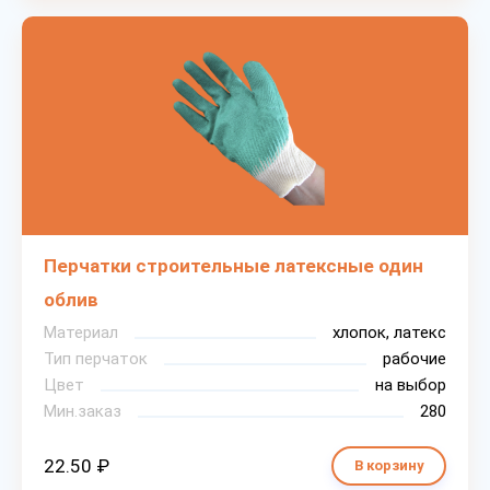
Перчатки строительные латексные один
облив
Материал
хлопок, латекс
Тип перчаток
рабочие
Цвет
на выбор
Мин.заказ
280
22.50 ₽
В корзину