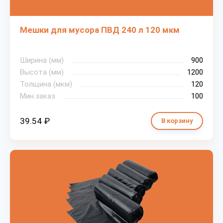
Мешки для мусора ПВД 240 л 120 мкм
Ширина (мм)
900
Высота (мм)
1200
Толщина (мкм)
120
Мин.заказ
100
39.54 ₽
В корзину