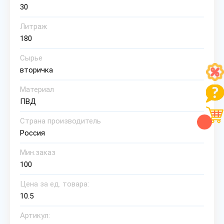
30
Литраж
180
Сырье
вторичка
Материал
ПВД
Страна производитель
Россия
Мин.заказ
100
Цена за ед. товара:
10.5
Артикул: