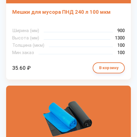
Мешки для мусора ПНД 240 л 100 мкм
Ширина (мм)
900
Высота (мм)
1300
Толщина (мкм)
100
Мин.заказ
100
35.60 ₽
В корзину