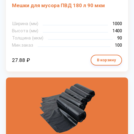
Мешки для мусора ПВД 180 л 90 мкм
Ширина (мм)
1000
Высота (мм)
1400
Толщина (мкм)
90
Мин.заказ
100
27.88 ₽
В корзину