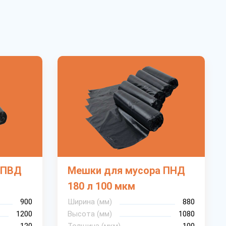
 ПВД
Мешки для мусора ПНД
180 л 100 мкм
900
Ширина (мм)
880
1200
Высота (мм)
1080