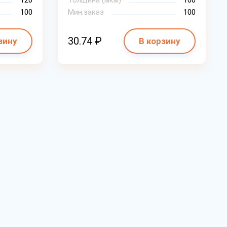
120
Толщина (мкм)
100
100
Мин.заказ
100
30.74 ₽
зину
В корзину