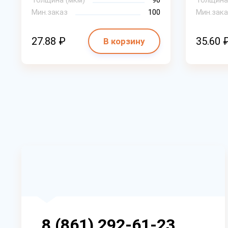
Толщина (мкм)
90
Толщина
Мин.заказ
100
Мин.зака
27.88 ₽
35.60 
В корзину
8 (861) 292-61-23