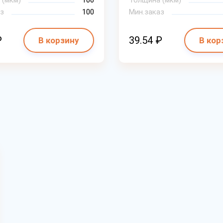
 (мкм)
100
Толщина (мкм)
з
100
Мин.заказ
₽
39.54 ₽
В корзину
В кор