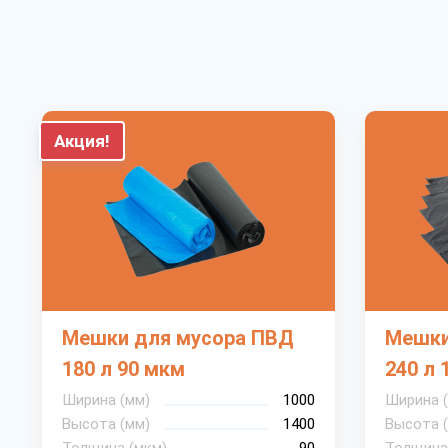
Акция!
Мешки для мусора ПВД
Мешки
180 л 90 мкм
240 л 
Ширина (мм)
1000
Ширина 
Высота (мм)
1400
Высота 