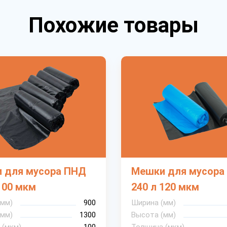
Похожие товары
 для мусора ПНД
Мешки для мусора
100 мкм
240 л 120 мкм
(мм)
900
Ширина (мм)
(мм)
1300
Высота (мм)