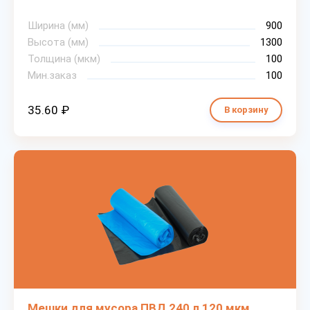
Ширина (мм)
900
Высота (мм)
1300
Толщина (мкм)
100
Мин.заказ
100
35.60 ₽
В корзину
Мешки для мусора ПВД 240 л 120 мкм