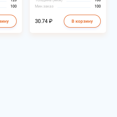
120
Толщина (мкм)
100
100
Мин.заказ
100
30.74 ₽
зину
В корзину