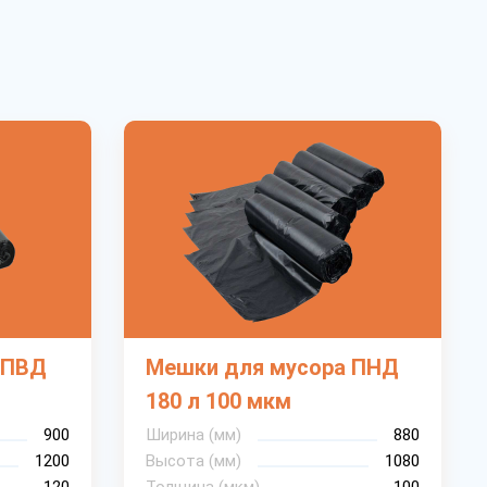
 ПВД
Мешки для мусора ПНД
180 л 100 мкм
900
Ширина (мм)
880
1200
Высота (мм)
1080