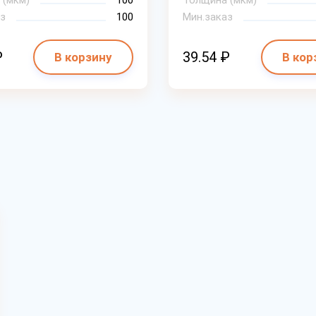
 (мкм)
100
Толщина (мкм)
з
100
Мин.заказ
₽
39.54 ₽
В корзину
В кор