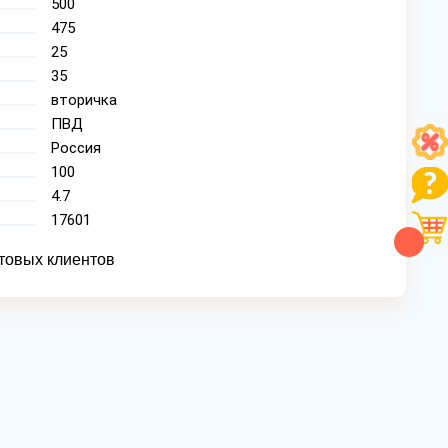
500
475
25
35
вторичка
ПВД
Россия
100
4.7
17601
товых клиентов