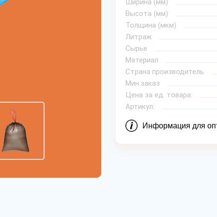
Ширина (мм)
Высота (мм)
Толщина (мкм)
Литраж
Сырье
Материал
Страна производитель
Мин.заказ
Цена за ед. товара:
Артикул:
Информация для оп