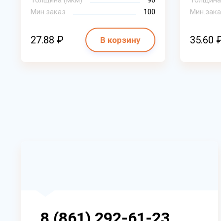
Толщина (мкм)
90
Толщина
Мин.заказ
100
Мин.зака
27.88 ₽
35.60 
В корзину
8 (861) 292-61-23