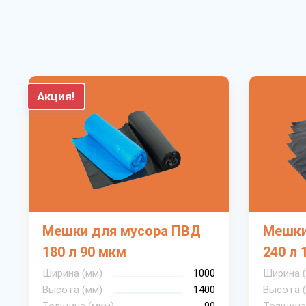
Акция!
Мешки для мусора ПВД
Мешки
180 л 90 мкм
240 л 
Ширина (мм)
1000
Ширина 
Высота (мм)
1400
Высота 