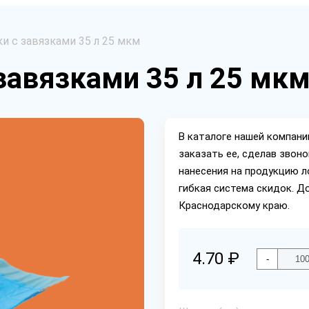
 с завязками 35 л 25 мкм
авязками 35 л 25 мк
В каталоге нашей компан
заказать ее, сделав звон
нанесения на продукцию л
гибкая система скидок. Д
Краснодарскому краю.
4.70 ₽
-