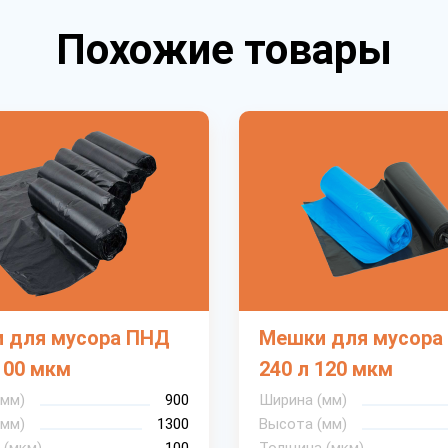
Похожие товары
 для мусора ПНД
Мешки для мусора
100 мкм
240 л 120 мкм
(мм)
900
Ширина (мм)
(мм)
1300
Высота (мм)