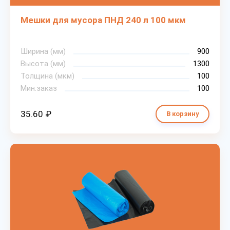
Мешки для мусора ПНД 240 л 100 мкм
Ширина (мм)
900
Высота (мм)
1300
Толщина (мкм)
100
Мин.заказ
100
35.60 ₽
В корзину