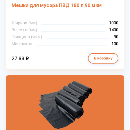
Мешки для мусора ПВД 180 л 90 мкм
Ширина (мм)
1000
Высота (мм)
1400
Толщина (мкм)
90
Мин.заказ
100
27.88 ₽
В корзину