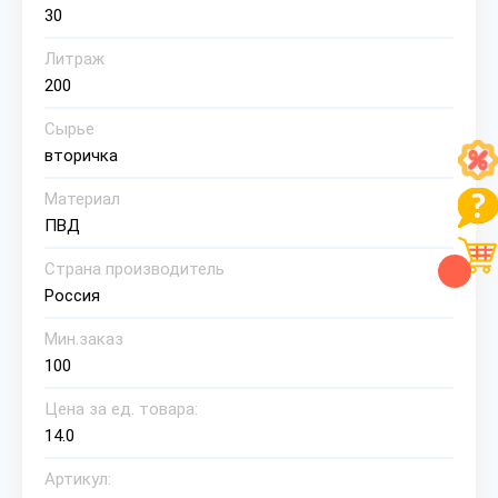
30
Литраж
200
Сырье
вторичка
Материал
ПВД
Страна производитель
Россия
Мин.заказ
100
Цена за ед. товара:
14.0
Артикул: