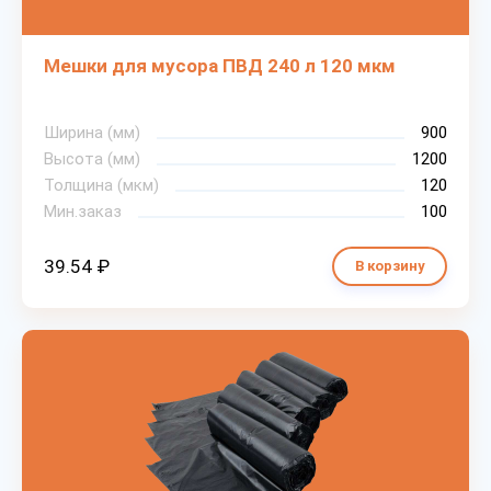
Мешки для мусора ПВД 240 л 120 мкм
Ширина (мм)
900
Высота (мм)
1200
Толщина (мкм)
120
Мин.заказ
100
39.54 ₽
В корзину