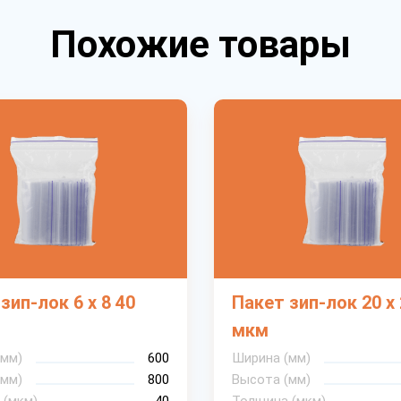
Похожие товары
зип-лок 6 х 8 40
Пакет зип-лок 20 х 
мкм
(мм)
600
Ширина (мм)
(мм)
800
Высота (мм)