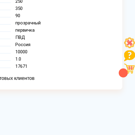
250
350
90
прозрачный
первичка
ПВД
Россия
10000
1.0
17671
товых клиентов