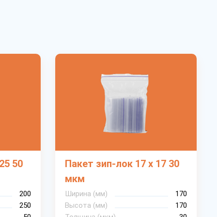
25 50
Пакет зип-лок 17 х 17 30
мкм
200
Ширина (мм)
170
250
Высота (мм)
170