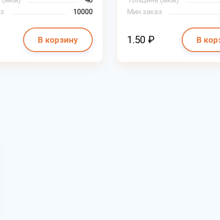
 (мкм)
40
Толщина (мкм)
з
10000
Мин.заказ
1.50 ₽
В корзину
В кор