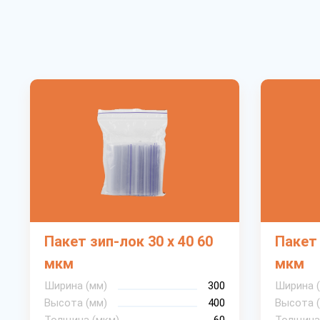
Пакет зип-лок 30 х 40 60
Пакет 
мкм
мкм
Ширина (мм)
300
Ширина 
Высота (мм)
400
Высота 