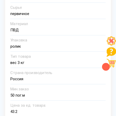
Сырье
первичное
Материал
ПВД
Упаковка
ролик
Тип товара
вес 3 кг
Страна производитель
Россия
Мин.заказ
50 пог.м
Цена за ед. товара:
43.2