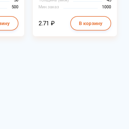
50
Толщина (мкм)
45
500
Мин.заказ
1000
2.71 ₽
зину
В корзину