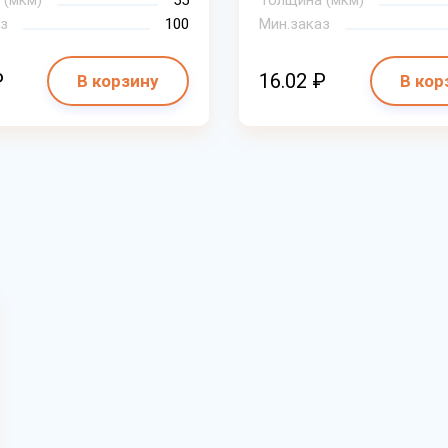
 (мкм)
55
Толщина (мкм)
з
100
Мин.заказ
₽
16.02 ₽
В корзину
В кор