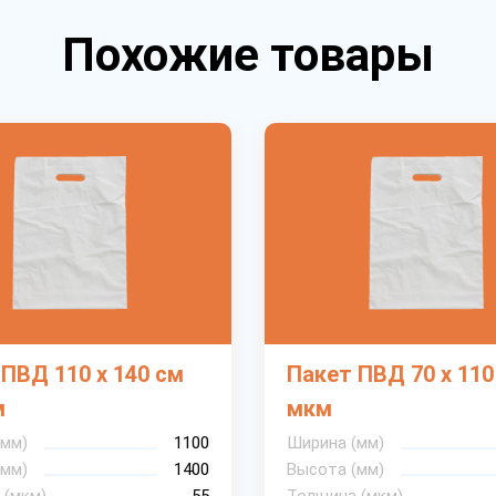
Похожие товары
ПВД 110 х 140 см
Пакет ПВД 70 х 110
м
мкм
(мм)
1100
Ширина (мм)
(мм)
1400
Высота (мм)