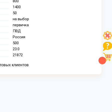
800
1400
50
на выбор
первичка
ПВД
Россия
500
23.0
21872
товых клиентов