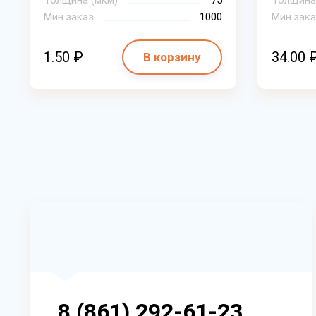
Толщина (мкм)
75
Толщина
Мин.заказ
1000
Мин.зака
1.50 ₽
34.00 
В корзину
8 (861) 292-61-23