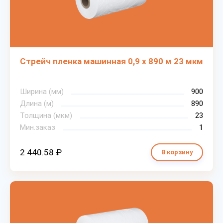
Стрейч пленка машинная 0,9 х 890 м 23 мкм
Ширина (мм)
900
Длина (м)
890
Толщина (мкм)
23
Мин.заказ
1
2 440.58 ₽
В корзину