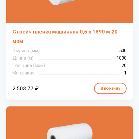
Стрейч пленка машинная 0,5 х 1890 м 20
мкм
Ширина (мм)
500
Длина (м)
1890
Толщина (мкм)
20
Мин.заказ
1
2 503.77 ₽
В корзину