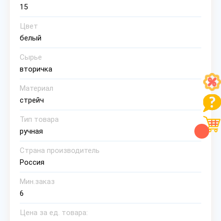
15
Цвет
белый
Сырье
вторичка
Материал
стрейч
Тип товара
ручная
Страна производитель
Россия
Мин.заказ
6
Цена за ед. товара: