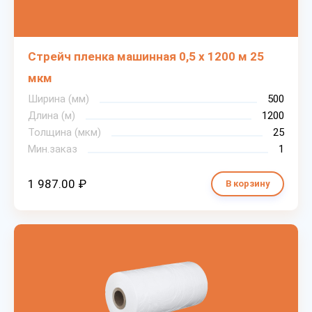
Стрейч пленка машинная 0,5 х 1200 м 25
мкм
Ширина (мм)
500
Длина (м)
1200
Толщина (мкм)
25
Мин.заказ
1
1 987.00 ₽
В корзину