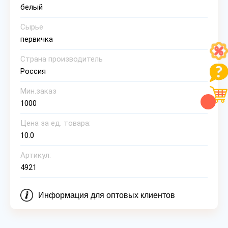
белый
Сырье
первичка
Страна производитель
Россия
Мин.заказ
1000
Цена за ед. товара:
10.0
Артикул:
4921
Информация для оптовых клиентов