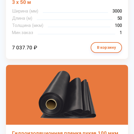
3 х 50 м
Ширина (мм)
3000
Длина (м)
50
Толщина (мкм)
100
Мин.заказ
1
7 037.70 ₽
В корзину
Гидроизоляционная пленка рукав 100 мкм