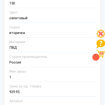
150
Цвет
салатовый
Сырье
вторичка
Материал
ПВД
Страна производитель
Россия
Мин.заказ
1
Цена за ед. товара:
929.95
Артикул: