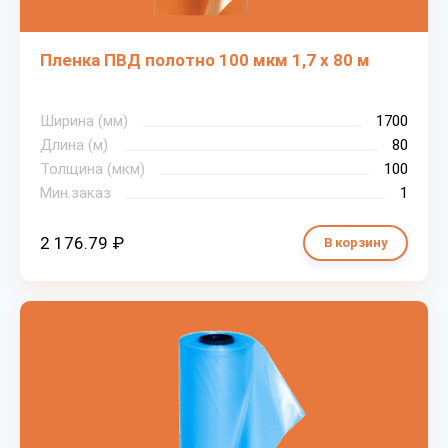
Пленка ПВД полотно 100 мкм 1,7 х 80 м
Ширина (мм)
1700
Длина (м)
80
Толщина (мкм)
100
Мин.заказ
1
2 176.79 ₽
В корзину