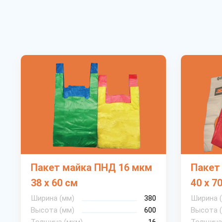
Пакет майка ПНД 16 мкм
Пакет
38 х 60 см
40 х 7
Ширина (мм)
380
Ширина 
Высота (мм)
600
Высота 