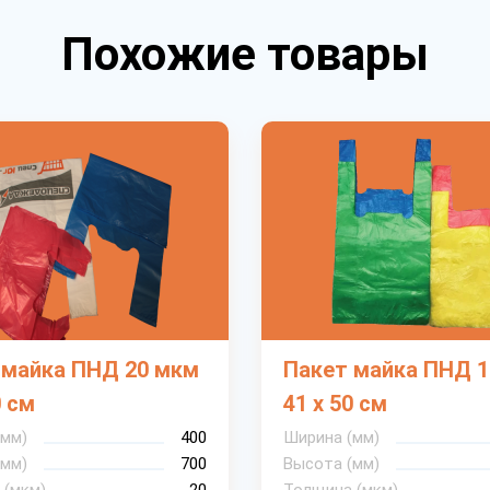
Похожие товары
 майка ПНД 20 мкм
Пакет майка ПНД 
0 см
41 х 50 см
(мм)
400
Ширина (мм)
(мм)
700
Высота (мм)