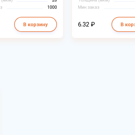
 (мкм)
20
Толщина (мкм)
з
1000
Мин.заказ
6.32 ₽
В корзину
В кор