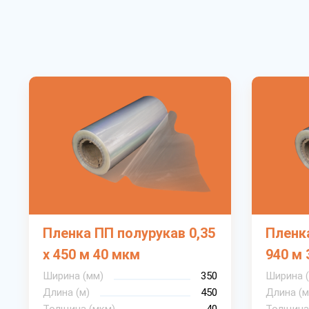
Пленка ПП полурукав 0,35
Пленка
х 450 м 40 мкм
940 м 
Ширина (мм)
350
Ширина 
Длина (м)
450
Длина (м