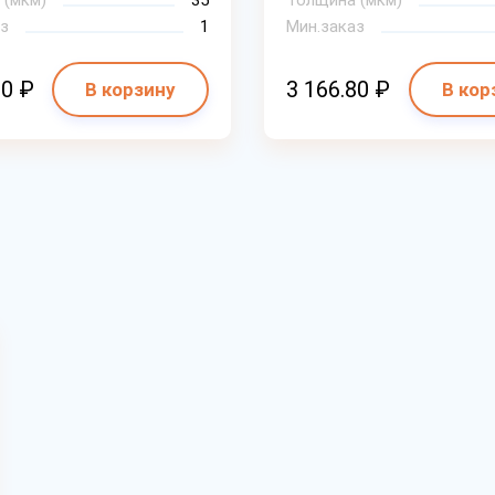
 (мкм)
35
Толщина (мкм)
з
1
Мин.заказ
00 ₽
3 166.80 ₽
В корзину
В кор