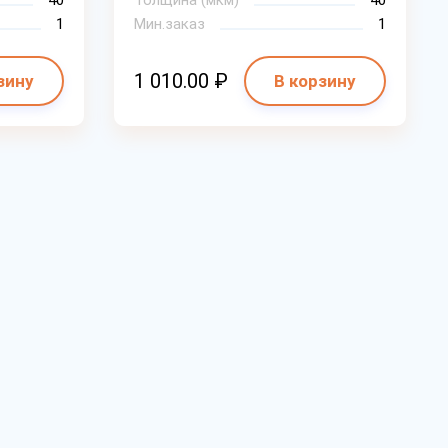
40
Толщина (мкм)
40
1
Мин.заказ
1
1 010.00 ₽
зину
В корзину