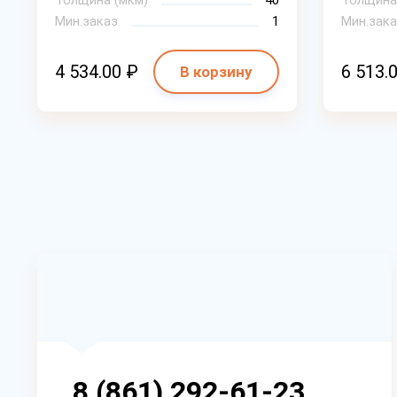
Толщина (мкм)
40
Толщина
Мин.заказ
1
Мин.зака
4 534.00 ₽
6 513.
В корзину
8 (861) 292-61-23