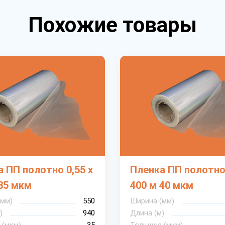
Похожие товары
 ПП полотно 0,55 х
Пленка ПП полотно 
35 мкм
400 м 40 мкм
(мм)
550
Ширина (мм)
)
940
Длина (м)