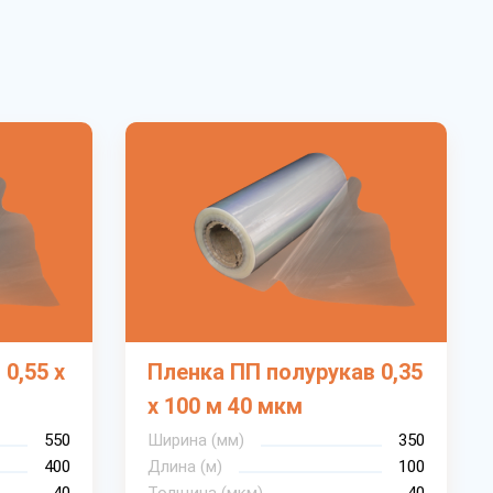
0,55 х
Пленка ПП полурукав 0,35
х 100 м 40 мкм
550
Ширина (мм)
350
400
Длина (м)
100