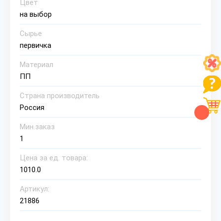
Цвет
на выбор
Сырье
первичка
Материал
ПП
Страна производитель
Россия
Мин.заказ
1
Цена за ед. товара:
1010.0
Артикул:
21886