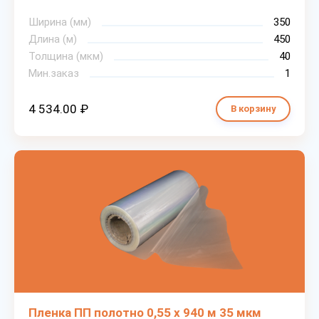
Ширина (мм)
350
Длина (м)
450
Толщина (мкм)
40
Мин.заказ
1
4 534.00 ₽
В корзину
Пленка ПП полотно 0,55 х 940 м 35 мкм