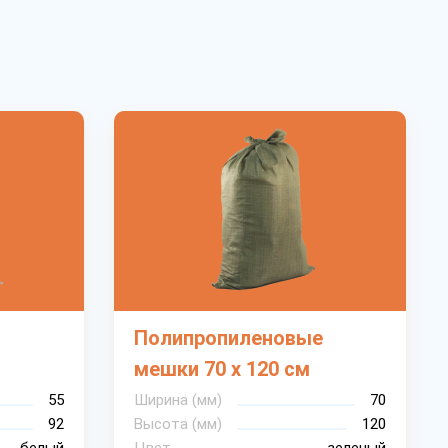
Полипропиленовые
мешки 70 х 120 см
55
Ширина (мм)
70
92
Высота (мм)
120