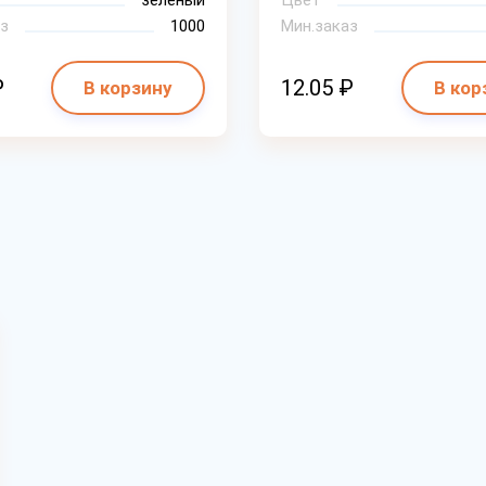
зеленый
Цвет
з
1000
Мин.заказ
₽
12.05 ₽
В корзину
В кор