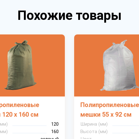
Похожие товары
ропиленовые
Полипропиленовые
120 х 160 см
мешки 55 х 92 см
(мм)
120
Ширина (мм)
(мм)
160
Высота (мм)