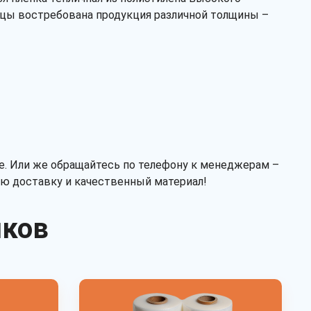
ицы востребована продукция различной толщины –
Сырье
первичное
вторичное
микс
Тип
рукав
полурукав
полотно
ме. Или же обращайтесь по телефону к менеджерам –
ую доставку и качественный материал!
иков