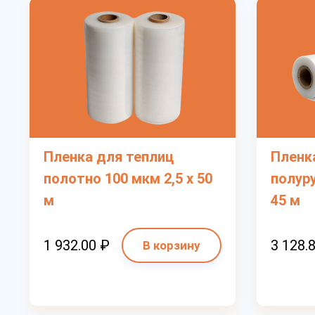
Пленка для теплиц
Пленк
полотно 100 мкм 2,5 х 50
полуру
м
45 м
1 932.00 ₽
3 128.
В корзину