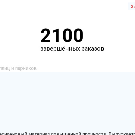
З
2100
завершённых заказов
плиц и парников
этиленовый материал повышенной прочности. Выпускаетс