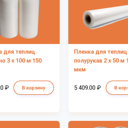
а для теплиц
Пленка для теплиц
о 3 х 100 м 150
полурукав 2 х 50 м 
мкм
00 ₽
5 409.00 ₽
В корзину
В кор