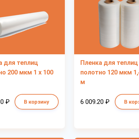
а для теплиц
Пленка для теплиц
о 200 мкм 1 х 100
полотно 120 мкм 1,
м
30 ₽
6 009.20 ₽
В корзину
В кор