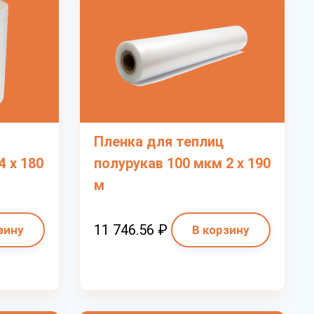
Пленка для теплиц
4 х 180
полурукав 100 мкм 2 х 190
м
11 746.56 ₽
зину
В корзину