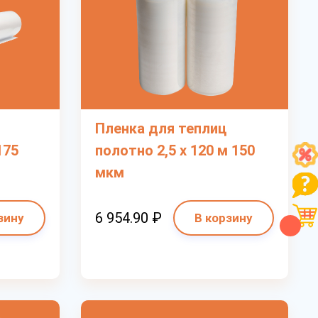
Рассчитать
Пленка для теплиц
175
полотно 2,5 х 120 м 150
мкм
6 954.90 ₽
зину
В корзину