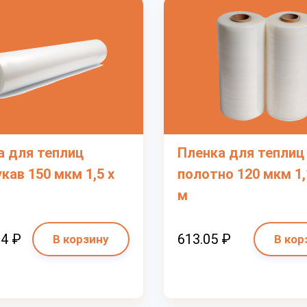
а для теплиц
Пленка для теплиц
кав 150 мкм 1,5 х
полотно 120 мкм 1,
м
84 ₽
613.05 ₽
В корзину
В кор