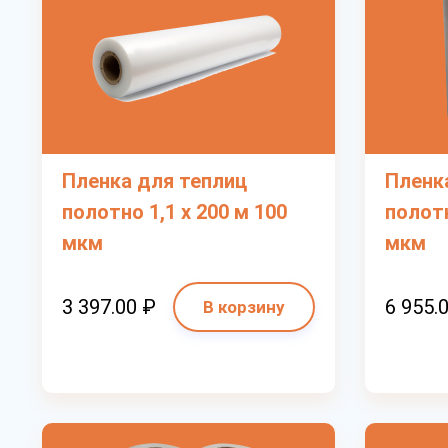
Пленка для теплиц
Пленк
полотно 1,1 х 200 м 100
полотн
мкм
мкм
3 397.00 ₽
6 955.
В корзину