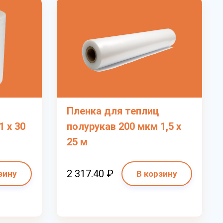
Пленка для теплиц
1 х 30
полурукав 200 мкм 1,5 х
25 м
2 317.40 ₽
зину
В корзину