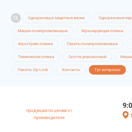
Одноразовые защитные маски
Одноразовые пер
Мешки полипропиленовые
Мульчирующая пленка
Агрострейч пленка
Пакеты полипропиленовые
Пленка для
Техническая пленка
Скотчъ упаковочный
Мешки
Пакеты Zip-Lock
Контакты
Тут интересно
в Краснода
9:
продукция по ценам от
только приятные цен
производителя