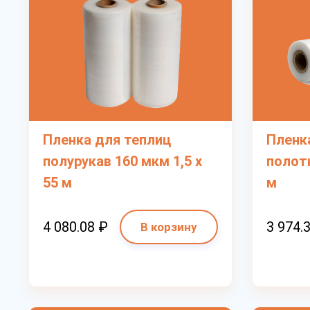
Пленка для теплиц
Пленк
полурукав 160 мкм 1,5 х
полотн
55 м
м
4 080.08 ₽
3 974.
В корзину