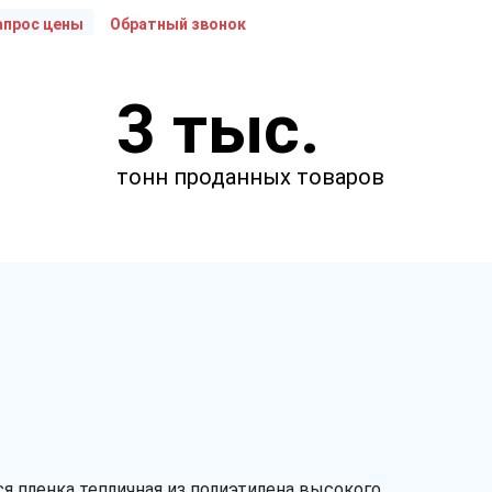
апрос цены
Обратный звонок
Укажите параметры
3 тыс.
Чтобы мы смогли рассчитать
стоимость товаров.
тонн проданных товаров
м
м
мкм
я пленка тепличная из полиэтилена высокого