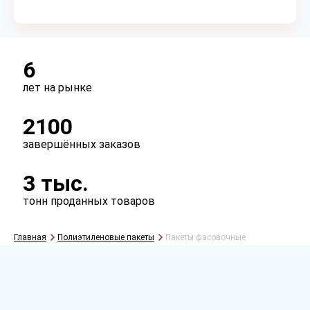
Сырье
первичное
вторичное
6
лет на рынке
Перфорация
2100
есть
нет
завершённых заказов
Ручки
3 тыс.
есть
нет
тонн проданных товаров
Главная
Полиэтиленовые пакеты
Пакеты фасовочные